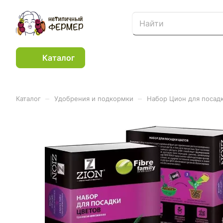
Каталог
–
–
Каталог
Удобрения и подкормки
Набор Цион для посад