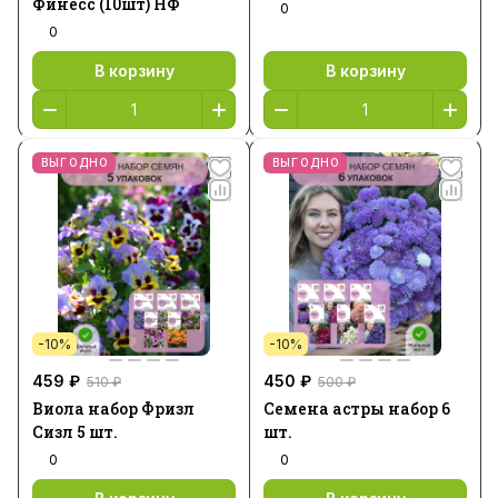
Финесс (10шт) НФ
0
0
В корзину
В корзину
ВЫГОДНО
ВЫГОДНО
-10%
-10%
459 ₽
450 ₽
510 ₽
500 ₽
Виола набор Фризл
Семена астры набор 6
Сизл 5 шт.
шт.
0
0