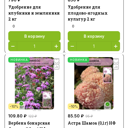
Удобрение для
Удобрение для
клубники и земляники
плодово-ягодных
2 кг
культур 2 кг
0
0
В корзину
В корзину
НОВИНКА
НОВИНКА
-10%
-10%
109.80 ₽
85.50 ₽
122 ₽
95 ₽
Вербена бонарская
Астра Шамоа (0,1г) НФ