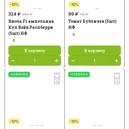
-10%
-10%
324 ₽
99 ₽
360 ₽
110 ₽
Виола F1 ампельная
Томат Бубличек (5шт)
Кул Вэйв Распберри
НФ
(5шт) НФ
0
0
В корзину
В корзину
НОВИНКА
НОВИНКА
-10%
-10%