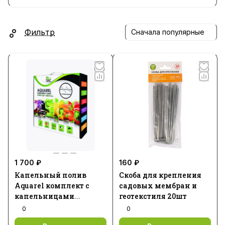
Фильтр
Сначала популярные
1 700 ₽
160 ₽
Капельный полив
Скоба для крепления
Aquarel комплект с
садовых мембран и
капельницами
геотекстиля 20шт
(24шт)1/5 START 2
0
0