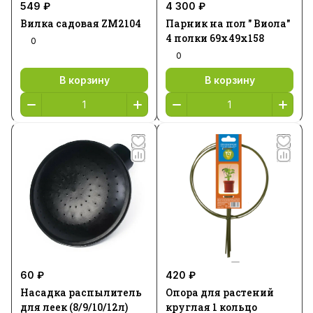
549 ₽
4 300 ₽
Вилка садовая ZM2104
Парник на пол " Виола"
4 полки 69х49х158
0
0
В корзину
В корзину
60 ₽
420 ₽
Насадка распылитель
Опора для растений
для леек (8/9/10/12л)
круглая 1 кольцо