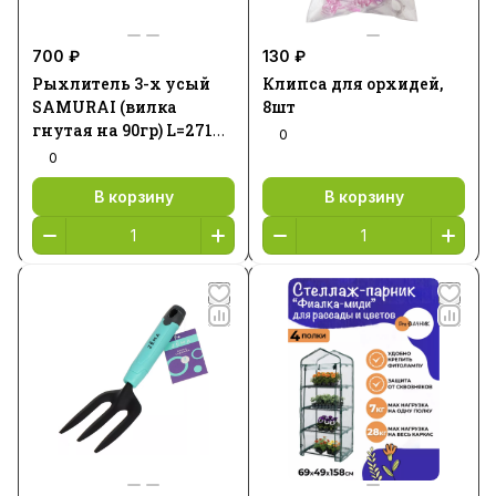
700 ₽
130 ₽
Рыхлитель 3-х усый
Клипса для орхидей,
SAMURAI (вилка
8шт
гнутая на 90гр) L=271
0
SGT-3
0
В корзину
В корзину