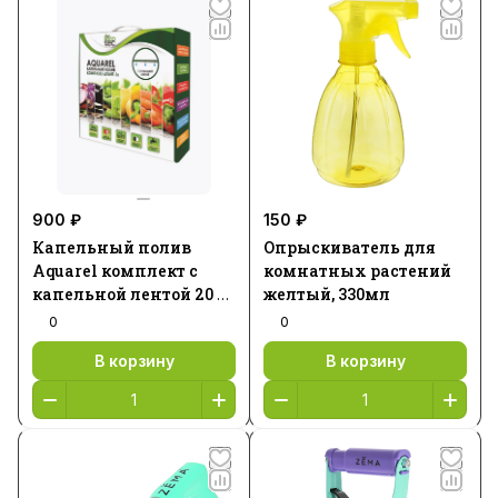
900 ₽
150 ₽
Капельный полив
Опрыскиватель для
Aquarel комплект с
комнатных растений
капельной лентой 20 м
желтый, 330мл
1/5 START 1
0
0
В корзину
В корзину