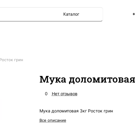
+
Каталог
Росток грин
Мука доломитовая 
0
Нет отзывов
Мука доломитовая 3кг Росток грин
Все описание