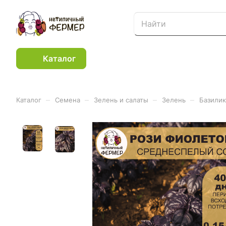
Каталог
–
–
–
–
Каталог
Семена
Зелень и салаты
Зелень
Базилик