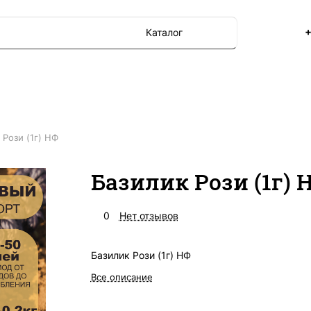
+
Каталог
 Рози (1г) НФ
Базилик Рози (1г) 
0
Нет отзывов
Базилик Рози (1г) НФ
Все описание