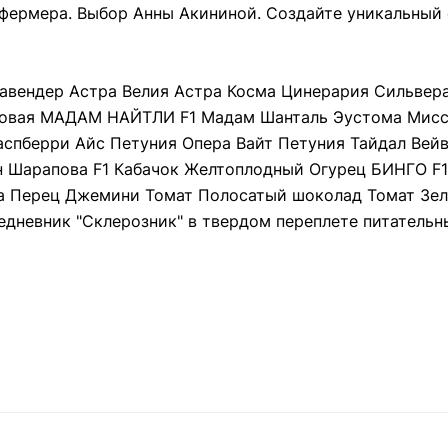
фермера. Выбор Анны Акининой. Создайте уникальный
авендер Астра Велия Астра Косма Цинерария Сильверад
ковая МАДАМ НАЙТЛИ F1 Мадам Шанталь Эустома Мисс
аспберри Айс Петуния Опера Вайт Петуния Тайдал Вейв
н Шарапова F1 Кабачок Желтоплодный Огурец БИНГО F1
та Перец Джемини Томат Полосатый шоколад Томат Зел
едневник "Склерозник" в твердом переплете питательн