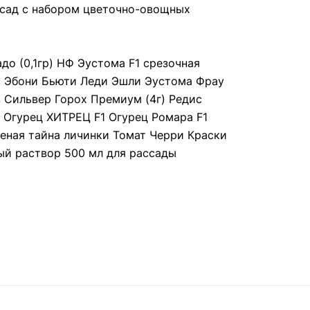
 сад с набором цветочно-овощных
о (0,1гр) НФ Эустома F1 срезочная
 Эбони Бьюти Леди Эшли Эустома Фрау
 Сильвер Горох Премиум (4г) Редис
 Огурец ХИТРЕЦ F1 Огурец Ромара F1
еная тайна личинки Томат Черри Краски
ый раствор 500 мл для рассады