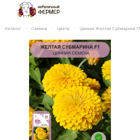
–
–
–
Каталог
Семена
Цветы
Цинния Желтая Субмарина F1