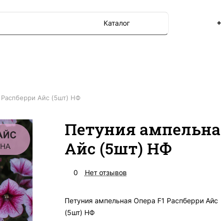
+
Каталог
 Распберри Айс (5шт) НФ
Петуния ампельная
Айс (5шт) НФ
0
Нет отзывов
Петуния ампельная Опера F1 Распберри Айс
(5шт) НФ