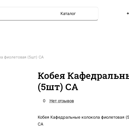
+
Каталог
а фиолетовая (5шт) СА
Кобея Кафедральн
(5шт) СА
0
Нет отзывов
Кобея Кафедральные колокола фиолетовая (
СА