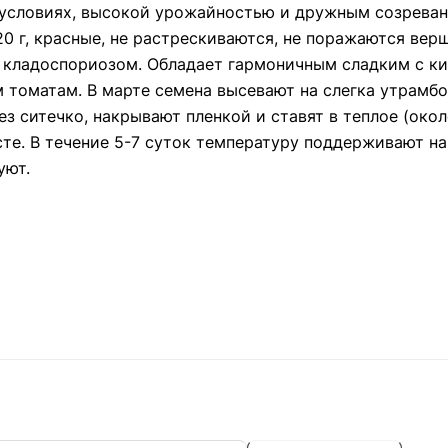
условиях, высокой урожайностью и дружным созревани
20 г, красные, не растрескиваются, не поражаются вер
и кладоспориозом. Обладает гармоничным сладким с к
 томатам. В марте семена высевают на слегка утрамб
з ситечко, накрывают пленкой и ставят в теплое (око
те. В течение 5-7 суток температуру поддерживают на
уют.