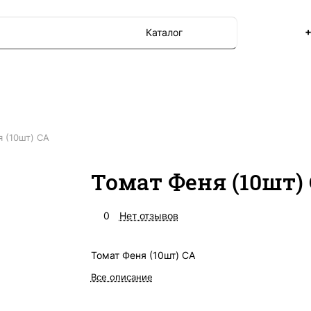
+
Каталог
 (10шт) СА
Томат Феня (10шт)
0
Нет отзывов
Томат Феня (10шт) СА
Все описание