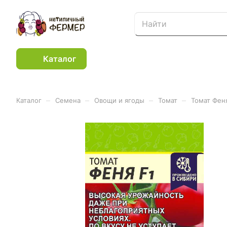
Каталог
–
–
–
–
Каталог
Семена
Овощи и ягоды
Томат
Томат Феня