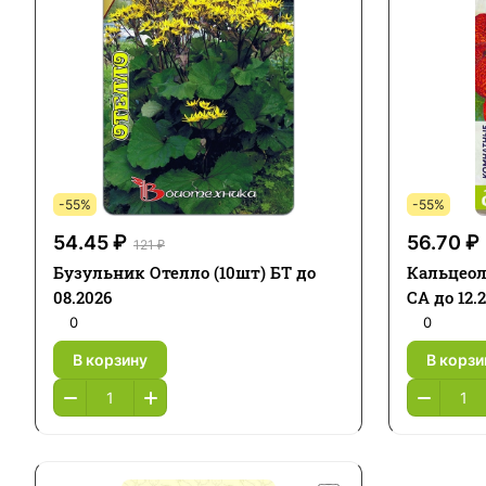
-55%
-55%
54.45 ₽
56.70 ₽
121 ₽
Бузульник Отелло (10шт) БТ до
Кальцеол
08.2026
СА до 12.
0
0
В корзину
В корзи