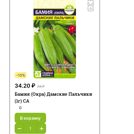
-10%
34.20 ₽
38 ₽
Бамия (Окра) Дамские Пальчики
(1г) СА
0
В корзину