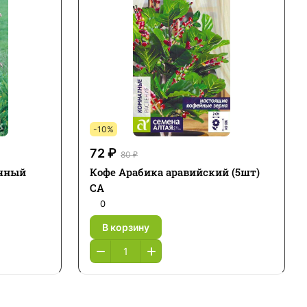
-10%
72 ₽
80 ₽
ечный
Кофе Арабика аравийский (5шт)
СА
0
В корзину