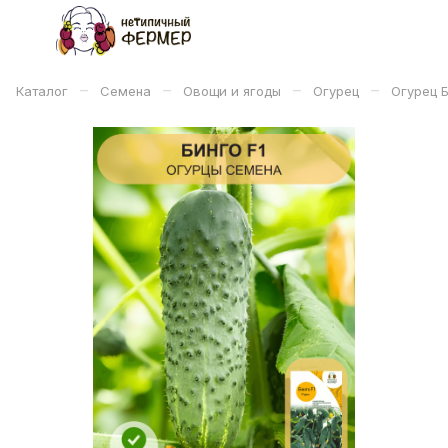
–
–
–
–
Каталог
Семена
Овощи и ягоды
Огурец
Огурец Б