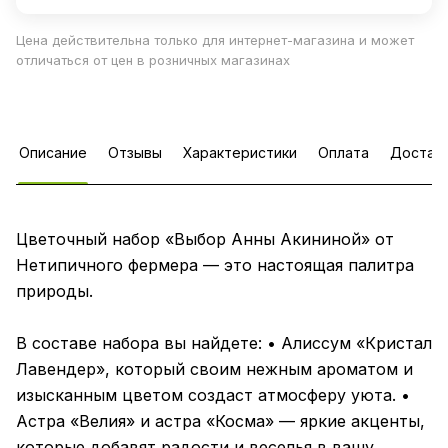
Цена действительна только для интернет-магазина и может
отличаться от цен в розничных магазинах
Описание
Отзывы
Характеристики
Оплата
Достав
Цветочный набор «Выбор Анны Акининой» от
Нетипичного фермера — это настоящая палитра
природы.
В составе набора вы найдете: • Алиссум «Кристал
Лавендер», который своим нежным ароматом и
изысканным цветом создаст атмосферу уюта. •
Астра «Велия» и астра «Косма» — яркие акценты,
которые добавят радости и веселья в вашу