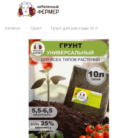
–
–
Каталог
Грунт
Грунт для рассады 10 л