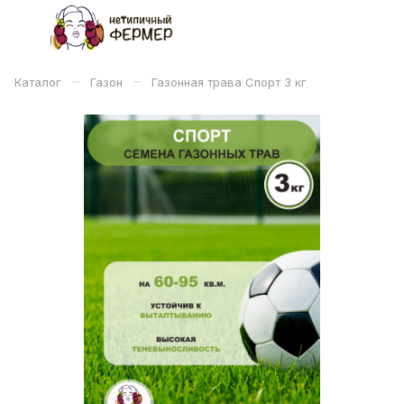
–
–
Каталог
Газон
Газонная трава Спорт 3 кг