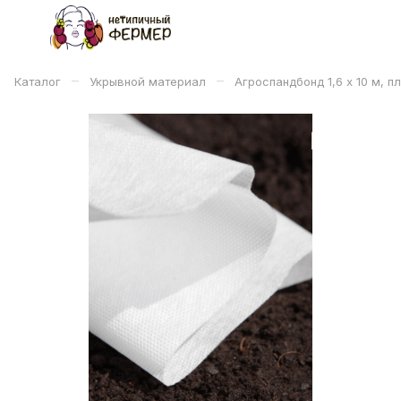
–
–
Каталог
Укрывной материал
Агроспандбонд 1,6 х 10 м, п