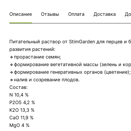
Описание
Отзывы
Оплата
Доставка
До
Питательный раствор от StimGarden для перцев и 
развития растений:
🔹прорастание семян;
🔹формирование вегетативной массы (зелень и кор
🔹формирование генеративных органов (цветение);
🔹налив и созревание плодов.
Состав:
N 10,4 %
P2O5 4,2 %
K2O 13,3 %
CaO 11,9 %
MgO 4 %