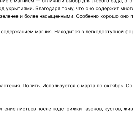
ние с магнием — отличный выбор для любого сада, ого
под укрытиями. Благодаря тому, что оно содержит мног
 зеленее и более насыщенными. Особенно хорошо оно п
содержанием магния. Находится в легкодоступной фо
астения. Полить. Используется с марта по октябрь. 
тение листьев после подстрижки газонов, кустов, жив