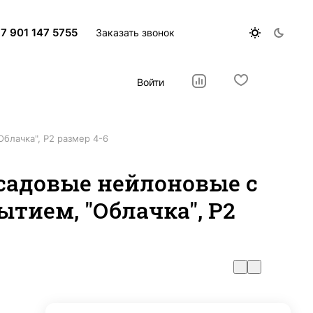
7 901 147 5755
Заказать звонок
Войти
блачка", Р2 размер 4-6
садовые нейлоновые с
тием, "Облачка", Р2