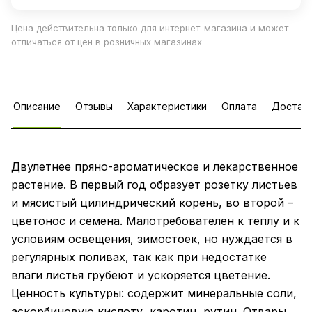
Цена действительна только для интернет-магазина и может
отличаться от цен в розничных магазинах
Описание
Отзывы
Характеристики
Оплата
Достав
Двулетнее пряно-ароматическое и лекарственное
растение. В первый год образует розетку листьев
и мясистый цилиндрический корень, во второй –
цветонос и семена. Малотребователен к теплу и к
условиям освещения, зимостоек, но нуждается в
регулярных поливах, так как при недостатке
влаги листья грубеют и ускоряется цветение.
Ценность культуры: содержит минеральные соли,
аскорбиновую кислоту, каротин, рутин. Отвары