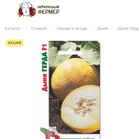
–
–
–
–
Каталог
Семена
Овощи и ягоды
Дыня
Дыня Герда
АКЦИЯ